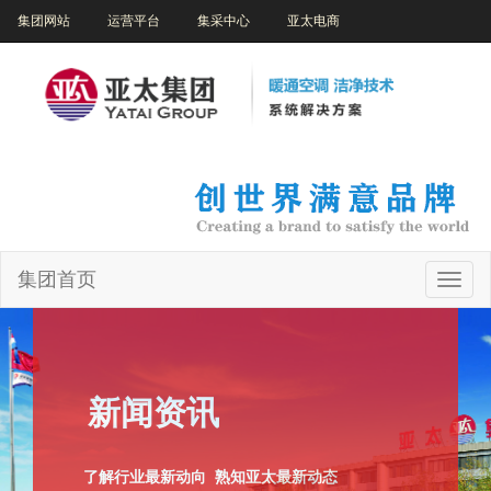
集团网站
运营平台
集采中心
亚太电商
集团首页
yatai.c
新闻资讯
了解行业最新动向 熟知亚太最新动态