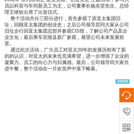
员以科室与车间新员工为主，公司董事长杨东堂先生、总经
理王绪钦出席了出发仪式。
整个活动共分三部分进行，首先参观了原亚太集团旧
址，回顾亚太集团的创业史；之后公司领导层同大家从公司
旧址步行回亚太集团总部并参观CIS馆，了解公司产品及企
业文化；最后乘车至陵县新厂参观，展望公司未来发展前
景。
通过此次活动，广大员工对亚太20年的发展历程有了新
的的认识，对亚太的未来也充满希望，进一步增强了企业的
凝聚力、员工的向心力与归属感。最后，公司领导同大家共
进午餐，整个活动在一片欢笑声中落下帷幕。
关闭页面


关于亚太
产品中心