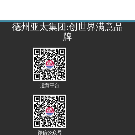
下载中心
亚太净化工程
驻外机构
山东华宇工学院
德州亚太集团:创世界满意品
服务方式
德州艾荷过滤设备有限公司
牌
联系我们
运营平台
微信公众号