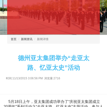
首页
新闻资讯
新闻详情
德州亚太集团举办“走亚太
路、忆亚太史”活动
时间:11/13/2015 3:06:56 PM
浏览量:2716
5月18日上午，亚太集团成功举办了“庆祝亚太集团成立
20周年”系列活动之“走亚太路、忆亚太史”主题活动，参与人