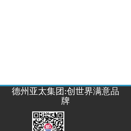
新闻资讯
解决方案
公司新闻
医院药厂
行业新闻
大型综合体
专题报道
商场写字楼
工业领域
房产行业
酒店行业
为您服务
相关产业
下载中心
亚太净化工程
驻外机构
山东华宇工学院
德州亚太集团:创世界满意品
服务方式
德州艾荷过滤设备有限公司
牌
联系我们