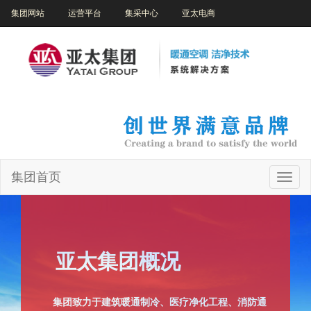
集团网站
运营平台
集采中心
亚太电商
集团首页
yatai.c
亚太集团概况
集团致力于建筑暖通制冷、医疗净化工程、消防通