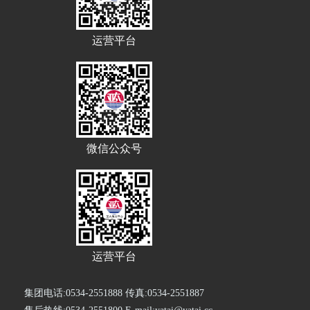
运营平台
微信公众号
运营平台
集团电话:0534-2551888 传真:0534-2551887