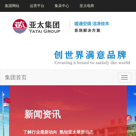
集团网站
运营平台
集采中心
亚太电商
集团首页
yatai.c
新闻资讯
了解行业最新动向 熟知亚太最新动态