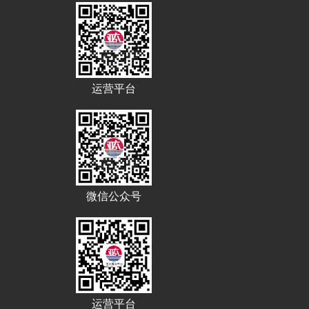
运营平台
微信公众号
运营平台