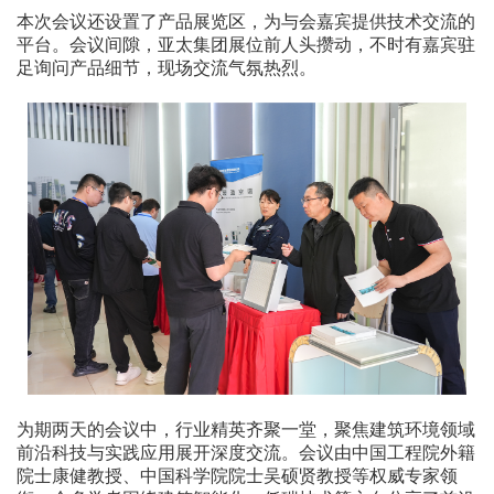
本次会议还设置了产品展览区，为与会嘉宾提供技术交流的
平台。会议间隙，亚太集团展位前人头攒动，不时有嘉宾驻
足询问产品细节，现场交流气氛热烈。
为期两天的会议中，行业精英齐聚一堂，聚焦建筑环境领域
前沿科技与实践应用展开深度交流。会议由中国工程院外籍
院士康健教授、中国科学院院士吴硕贤教授等权威专家领