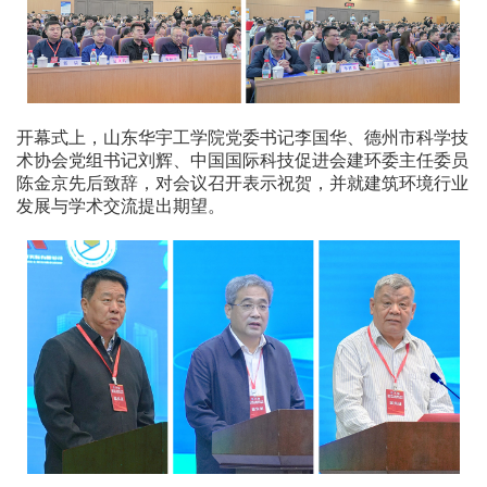
开幕式上，山东华宇工学院党委书记李国华、德州市科学技
术协会党组书记刘辉、中国国际科技促进会建环委主任委员
陈金京先后致辞，对会议召开表示祝贺，并就建筑环境行业
发展与学术交流提出期望。