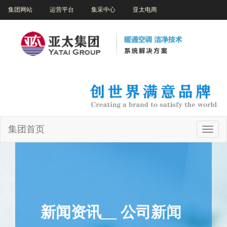
集团网站
运营平台
集采中心
亚太电商
集团首页
yatai.c
新闻资讯__ 公司新闻