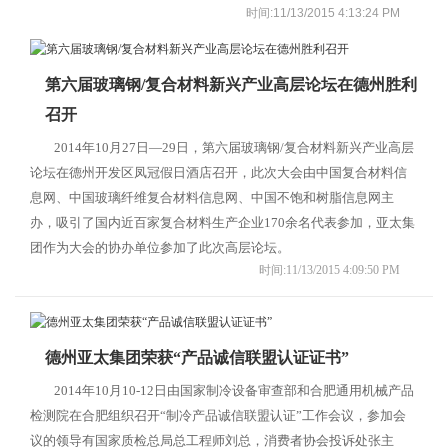
时间:11/13/2015 4:13:24 PM
座1703室，设有产品报价、标书制作、合同管理等部门，具有商务
洽谈、信息资料提供等商务功能，为银川及周边地区商务活动提供
了方便快捷服的服务。
第六届玻璃钢/复合材料新兴产业高层论坛在德州胜利
办事处地址：银川市金凤区紫荆花商务中心E座1703室，邮编：
召开
750000
联系电话及传真：0951-7659633
2014年10月27日—29日，第六届玻璃钢/复合材料新兴产业高层
会议
论坛在德州开发区凤冠假日酒店召开，此次大会由中国复合材料信
长张
息网、中国玻璃纤维复合材料信息网、中国不饱和树脂信息网主
长赵
办，吸引了国内近百家复合材料生产企业170余名代表参加，亚太集
代表
团作为大会的协办单位参加了此次高层论坛。
表进
时间:11/13/2015 4:09:50 PM
进作
集团
德州亚太集团荣获“产品诚信联盟认证证书”
2014年10月10-12日由国家制冷设备审查部和合肥通用机械产品
检测院在合肥组织召开“制冷产品诚信联盟认证”工作会议，参加会
议的领导有国家质检总局总工程师刘总，消费者协会投诉处张主