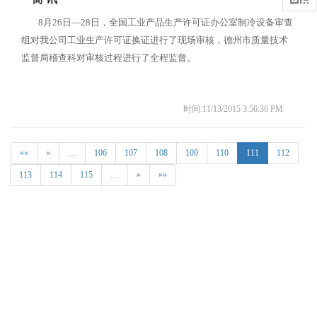
8月26日—28日，全国工业产品生产许可证办公室制冷设备审查
以合
组对我公司工业生产许可证换证进行了现场审核，德州市质量技术
过3
监督局稽查科对审核过程进行了全程监督。
次生
时间:11/13/2015 3:56:36 PM
««
«
…
106
107
108
109
110
111
112
113
114
115
…
»
»»